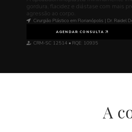
gordura, flacidez e diástase com mais p
agressão ao corpo.
Cirurgião Plástico em Florianópolis | Dr. Raidel 
AGENDAR CONSULTA
CRM-SC 12514 • RQE: 10935
A c