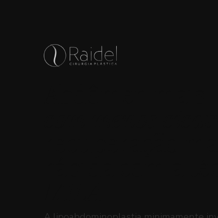
Abdômen mais f
com menos cicat
recuperação ma
rápida com a té
MILA
A lipoabdominoplastia minimamente inva