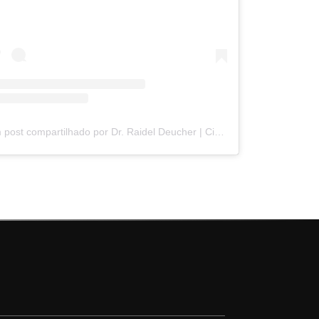
Um post compartilhado por Dr. Raidel Deucher | Cirurgião Plástico | Florianópolis - SC (@dr.raidel)