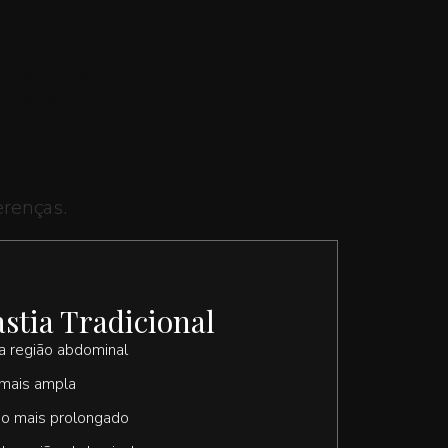
stia
erenças.
tia Tradicional
a região abdominal
 mais ampla
o mais prolongado