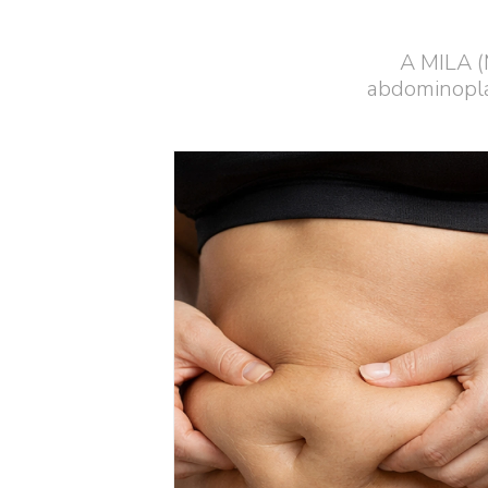
A MILA (
abdominoplas