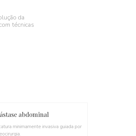
olução da
 com técnicas
ástase abdominal
catura minimamente invasiva guiada por
eocirurgia.