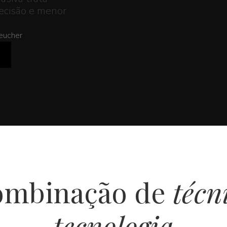
recisão e menor
Deucher
ombinação de
técn
tecnologia