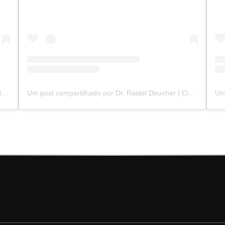
Um post compartilhado por Dr. Raidel Deucher | Cirurgião Plástico | Florianópolis - SC (@dr.raidel)
Um post compartilhado por Dr. Raidel Deucher | Cirurgião Plástico | Florianópolis - SC (@dr.raidel)