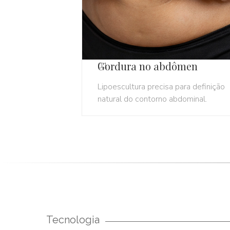
Gordura no abdômen
01
Lipoescultura precisa para definição
natural do contorno abdominal.
Tecnologia