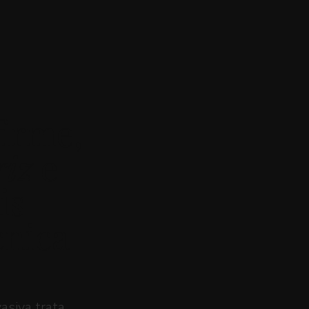
irme,
riz
e
is
cnica
siva trata