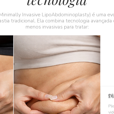
Minimally Invasive LipoAbdominoplasty) é uma ev
tia tradicional. Ela combina tecnologia avançada
menos invasivas para tratar:
Di
03
Pli
vid