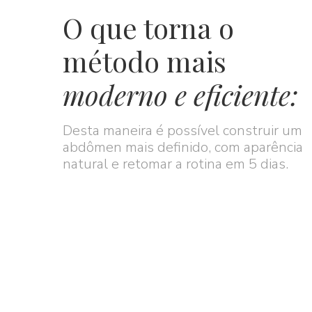
O que torna o
método mais
moderno e eficiente:
Desta maneira é possível construir um
abdômen mais definido, com aparência
natural e retomar a rotina em 5 dias.