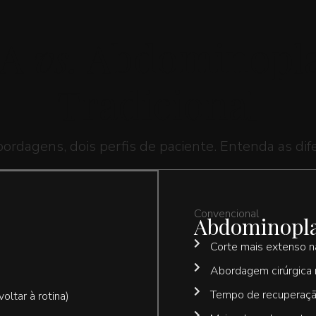
LA
vs.
Abdominopla
Tradicional
ordagens, dois perfis de paciente. Entenda as dif
Convencional
Abdominoplas
Corte mais extenso n
Abordagem cirúrgica
Tempo de recuperaçã
oltar à rotina)