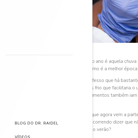
Todo ano é aquela chuva d
inverno é a melhor época
Confesso que há bastante
mais frio que facilitaria
argumentos também iam p
sol.
Só que agora vem a parte
vão correndo dizer que nã
BLOG DO DR. RAIDEL
ou no verão?
VÍDEOS