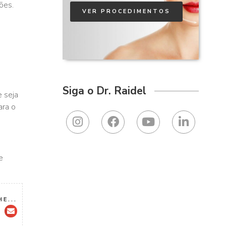
ções.
VER PROCEDIMENTOS
Siga o Dr. Raidel
 seja
ara o
e
E...