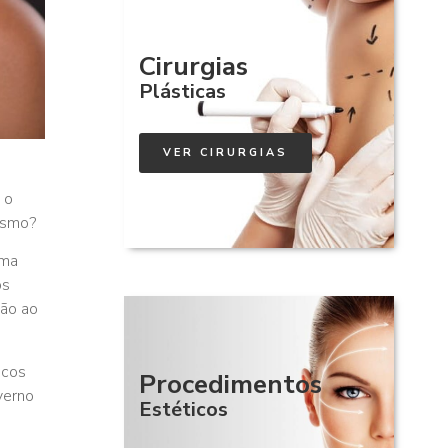
Cirurgias
Plásticas
VER CIRURGIAS
 o
mesmo?
ima
os
ção ao
icos
Procedimentos
verno
Estéticos