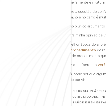
Primeiramente é muito im
Sobre a questão de confo
trabalho e no carro é mui
Então o único argumento a
Agora minha opinião de v
A melhor época do ano é
um
procedimento
de re
tipo de procedimento que
Ah e o tal “perder o
verã
Bom, pode ser que algum
estão por vir
CIRURGIA PLÁSTIC
CURIOSIDADES
,
PR
SAÚDE E BEM ESTA