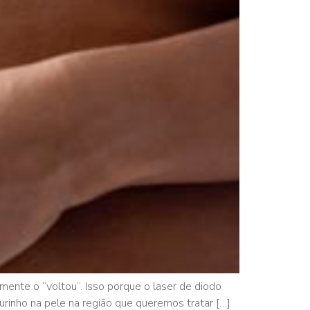
ente o “voltou”. Isso porque o laser de diodo
urinho na pele na região que queremos tratar […]