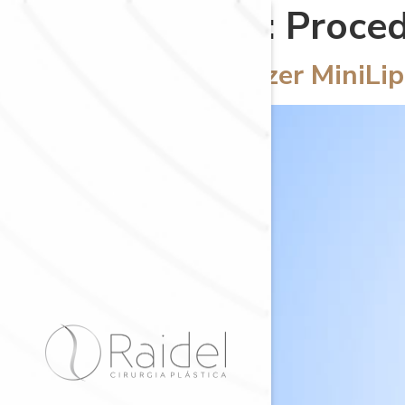
Categoria:
Proce
Guia: como fazer MiniLi