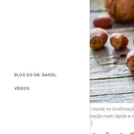
BLOG DO DR. RAIDEL
VÍDEOS
A alimentação tem um papel crucial na cicatrizaç
consumidos para uma recuperação mais rápida e e
cuidados pós-operatórios, […]