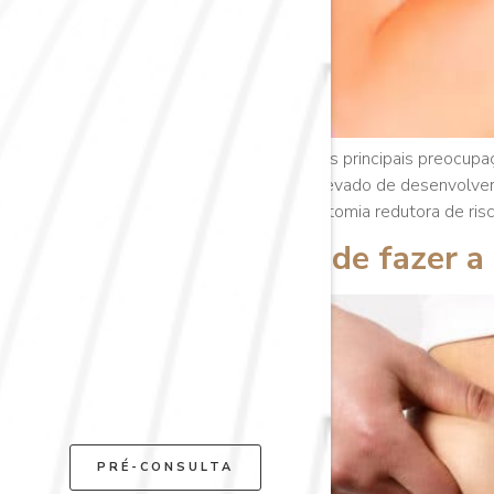
O câncer de mama é uma das principais preocupa
mulheres possui um risco elevado de desenvolver 
estatísticas, a adenomastectomia redutora de ri
As vantagens de fazer a 
PRÉ-CONSULTA