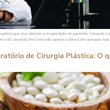
ovadora que visa otimizar a recuperação do paciente, tornando 
m todo, levando em conta não apenas a área a ser operada, mas
tório de Cirurgia Plástica: O q