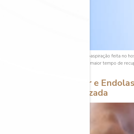
A gente sabe que com a lipoaspiração feita no ho
anestesista, além é claro do maior tempo de recu
sentido, mas para outras […]
MiniLipo Laser e Endolas
gordura localizada