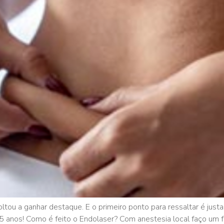
u a ganhar destaque. E o primeiro ponto para ressaltar é justam
5 anos! Como é feito o Endolaser? Com anestesia local faço um f