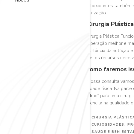
VÍDEOS
e antioxidantes também s
cicatrização.
A Cirurgia Plástic
A Cirurgia Plástica Func
recuperação melhor e mai
importância da nutrição 
todos os recursos necess
E como faremos iss
Na nossa consulta vamos c
atividade física. Na part
“padrão” para uma cirurg
influenciar na qualidade d
CIRURGIA PLÁSTIC
CURIOSIDADES
,
PR
SAÚDE E BEM ESTA