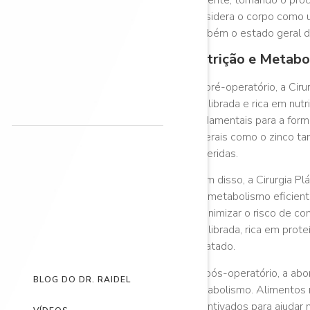
considera o corpo como 
também o estado geral de
Nutrição e Metabo
No pré-operatório, a Cirur
equilibrada e rica em nut
fundamentais para a form
Minerais como o zinco ta
de feridas.
Além disso, a Cirurgia P
Um metabolismo eficiente 
e minimizar o risco de c
equilibrada, rica em pro
hidratado.
No pós-operatório, a abor
BLOG DO DR. RAIDEL
metabolismo. Alimentos 
incentivados para ajudar 