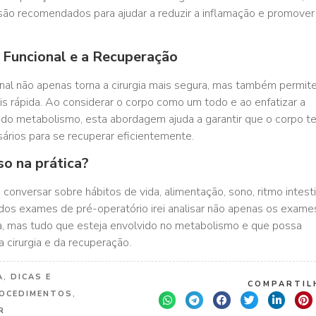
ão recomendados para ajudar a reduzir a inflamação e promover
a Funcional e a Recuperação
ional não apenas torna a cirurgia mais segura, mas também permit
s rápida. Ao considerar o corpo como um todo e ao enfatizar a
e do metabolismo, esta abordagem ajuda a garantir que o corpo t
ários para se recuperar eficientemente.
o na prática?
onversar sobre hábitos de vida, alimentação, sono, ritmo intesti
e dos exames de pré-operatório irei analisar não apenas os exame
ia, mas tudo que esteja envolvido no metabolismo e que possa
a cirurgia e da recuperação.
A
,
DICAS E
COMPARTILH
OCEDIMENTOS
,
R