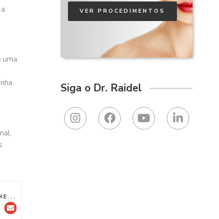
 a
VER PROCEDIMENTOS
e uma
enha
Siga o Dr. Raidel
nal,
s
E...