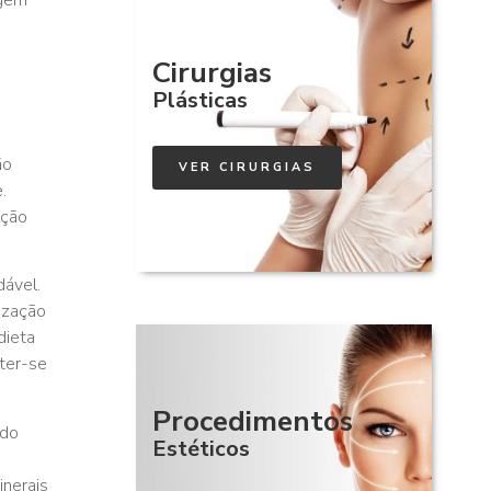
Cirurgias
Plásticas
ão
VER CIRURGIAS
.
ação
dável.
rização
dieta
nter-se
Procedimentos
 do
Estéticos
inerais