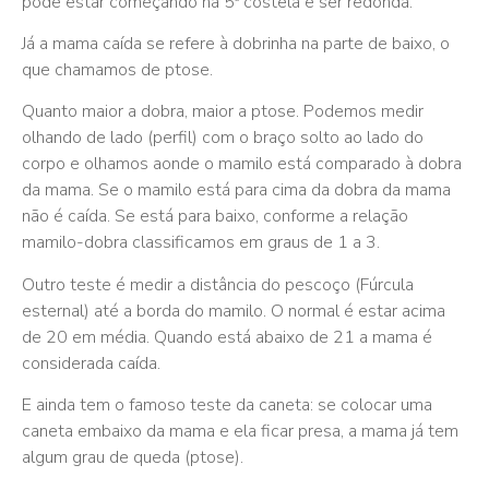
pode estar começando na 5ª costela e ser redonda.
Já a mama caída se refere à dobrinha na parte de baixo, o
que chamamos de ptose.
Quanto maior a dobra, maior a ptose. Podemos medir
olhando de lado (perfil) com o braço solto ao lado do
corpo e olhamos aonde o mamilo está comparado à dobra
da mama. Se o mamilo está para cima da dobra da mama
não é caída. Se está para baixo, conforme a relação
mamilo-dobra classificamos em graus de 1 a 3.
Outro teste é medir a distância do pescoço (Fúrcula
esternal) até a borda do mamilo. O normal é estar acima
de 20 em média. Quando está abaixo de 21 a mama é
considerada caída.
E ainda tem o famoso teste da caneta: se colocar uma
caneta embaixo da mama e ela ficar presa, a mama já tem
algum grau de queda (ptose).