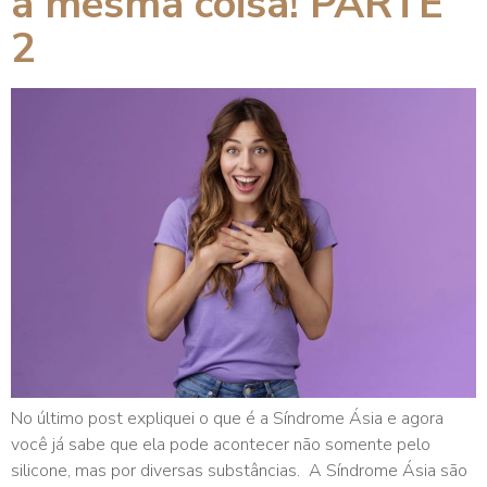
a mesma coisa! PARTE
2
No último post expliquei o que é a Síndrome Ásia e agora
você já sabe que ela pode acontecer não somente pelo
silicone, mas por diversas substâncias. A Síndrome Ásia são