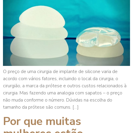
O preço de uma cirurgia de implante de silicone varia de
acordo com vários fatores, incluindo o local da cirurgia, o
cirurgião, a marca da prótese e outros custos relacionados à
cirurgia. Mas fazendo uma analogia com sapatos – o preço
não muda conforme o número. Dúvidas na escolha do
tamanho da prótese são comuns. […]
Por que muitas