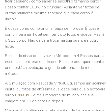
ficar pequeno? como saber se escolhi o tamanho certo?
Posso confiar 100% no cirurgião? Adianta ver fotos de
outras mulheres mesmo sabendo que cada corpo é
único?”
É quase como comprar uma roupa sem provar. É quase
como ir para um hotel sem ter visto fotos e vídeos. Mas, é
o SEU corpo. Não dá para trocar na loja ou ir para outro
hotel.
Pensando nisso desenvolvi o Método em 4 Passos para a
escolha da prótese de silicone. E nesse post quero contar
onde está a revolução, o grande diferencial do meu
método:
A Simulação com Realidade Virtual. Utilizamos um scanner
digital ou fotos de altíssima qualidade para que o software
suiço
Crisalix
– o mais moderno do mundo, crie sua
imagem em 3D do antes e depois.
Mas não é só olhar numa tela, você pode ter a experiência