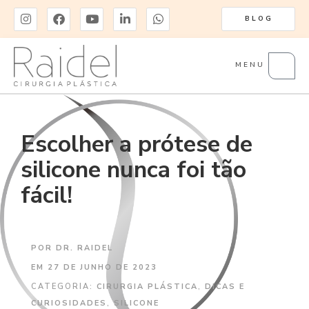
BLOG
MENU
Escolher a prótese de
silicone nunca foi tão
fácil!
POR
DR. RAIDEL
EM
27 DE JUNHO DE 2023
CATEGORIA:
CIRURGIA PLÁSTICA
,
DICAS E
CURIOSIDADES
,
SILICONE