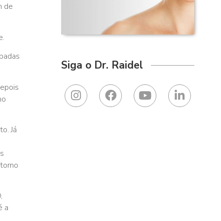
m de
e.
ipadas
Siga o Dr. Raidel
depois
no
o. Já
as
etorno
,
é a