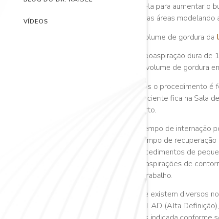
usá-la para aumentar o b
outras áreas modelando a
VÍDEOS
O volume de gordura da
A lipoaspiração dura de 
e o volume de gordura e
Após o procedimento é fei
a paciente fica na Sala 
quarto.
O tempo de internação po
o tempo de recuperação 
Procedimentos de pequen
lipoaspirações de contorn
ao trabalho.
Hoje existem diversos no
LipoLAD (Alta Definição),
mais indicada conforme se