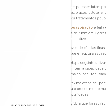
Muitas pessoas lutam par
coxas, braços, culote, e
outros tratamentos pouc
A
lipoaspiração
é feita
furos de 5mm em lugares
imperceptíveis.
Através de cânulas finas
sangue e facilita a aspira
Na etapa seguinte utiliz
quem tem a capacidade de 
trauma no local, reduzin
A próxima etapa da lipoa
torna o procedimento mai
irregularidades.
A gordura que foi aspira
BLOG DO DR. RAIDEL