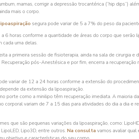
umbum, mamas, corrigir a depressão trocantérica (“hip dips”) alé
inda mais o corpo.
lipoaspiração
segura pode variar de 5 a 7% do peso da pacient
1 a 6 horas conforme a quantidade de áreas do corpo que serão l
m cada uma delas.
ta a primeira sessão de fisioterapia, ainda na sala de cirurgia e 
de Recuperação pós-Anestésica e por fim, encerra a recuperação 
de variar de 12 a 24 horas conforme a extensão do procediment
depende da extensão da lipoaspiração.
o porte como a minilipo têm recuperação imediata. A maioria d
o corporal variam de 7 a 15 dias para atividades do dia a dia e r
mes que são pequenas variações da lipoaspiração, como: LipoHD
 LipoLED, Lipo3D, entre outros.
Na consulta
vamos avaliar qual 
u objetivo e características do seu corpo.