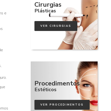
Cirurgias
Plásticas
ns e
VER CIRURGIAS
os
de
,
o
guro.
Procedimentos
que
Estéticos
VER PROCEDIMENTOS
demos