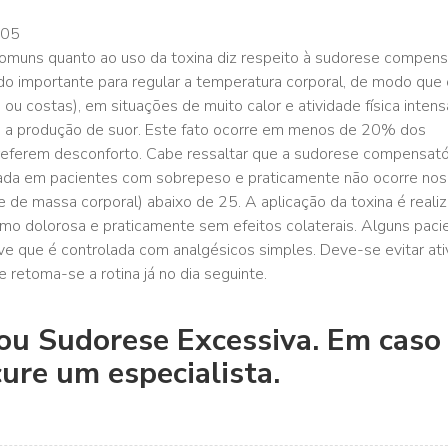
muns quanto ao uso da toxina diz respeito à sudorese compensa
o importante para regular a temperatura corporal, de modo que 
u costas), em situações de muito calor e atividade física intens
a produção de suor. Este fato ocorre em menos de 20% dos
referem desconforto. Cabe ressaltar que a sudorese compensató
da em pacientes com sobrepeso e praticamente não ocorre nos
 de massa corporal) abaixo de 25. A aplicação da toxina é reali
imo dolorosa e praticamente sem efeitos colaterais. Alguns paci
ve que é controlada com analgésicos simples. Deve-se evitar ati
 e retoma-se a rotina já no dia seguinte.
ou Sudorese Excessiva. Em caso
ure um especialista.