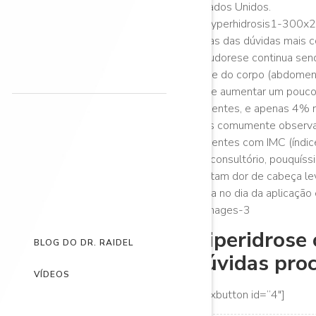
Estados Unidos.
Umas das dúvidas mais co
A sudorese continua send
parte do corpo (abdomen o
pode aumentar um pouco 
pacientes, e apenas 4% 
mais comumente observa
pacientes com IMC (índice
em consultório, pouquíss
relatam dor de cabeça le
física no dia da aplicação
Hiperidrose 
BLOG DO DR. RAIDEL
dúvidas proc
VÍDEOS
[maxbutton id=”4″]