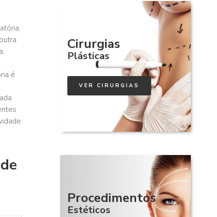
tória.
outra
Cirurgias
a,
Plásticas
ria é
VER CIRURGIAS
zada
entes
vidade
 de
Procedimentos
Estéticos