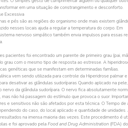
ntes. O simples gesto de cumprimentar alguém ou qualquer outr
ransformar em uma situação de constrangimento e desconforto.
rilhas e pés são as regiões do organismo onde mais existem glând
uzido nesses locais ajuda a regular a temperatura do corpo. Em
 sistema nervoso simpático também envia impulsos para essas r
a.
 pacientes foi encontrado um parente de primeiro grau (pai, mã
ndo grau com o mesmo tipo de resposta ao estresse. A hiperidros
ticas genéticas que se manifestam em determinadas famílias.
ínica vem sendo utilizada para controle da Hiperidrose palmar e 
para desativar as glândulas sudoríparas Quando aplicado na pele,
 o nervo da glândula sudorípara. O nervo fica absolutamente norm
, mas não há passagem do estímulo que provoca o suor. Importa
res e sensitivos não são afetados por esta técnica. O Tempo de
ependendo do caso, do local aplicado e quantidade de unidades.
resultados na imensa maioria das vezes. Este procedimento é uti
xilas e foi aprovado pela
Food and Drug Administration
(FDA) do