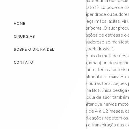
e a autoestima dos pacie
contato físico pode se t
Cabeça, mãos, axilas, vi
HOME
sudoríporas. O suor prod
situações de estresse o
CIRURGIAS
e a sudorese se manifest
SOBRE O DR. RAIDEL
Em mais da metade desses
filho, irmão) ou de segu
CONTATO
portanto, tem caracterís
Atualmente a Toxina Botul
e de outras localizações 
Toxina Botulínica desliga
glândula de suor também
resaltar que nervos moto
varia de 4 à 12 meses, d
reaplicações repetem os 
para a transpiração nas a