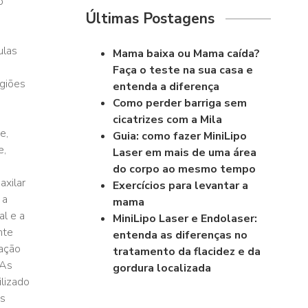
o
Últimas Postagens
ulas
Mama baixa ou Mama caída?
Faça o teste na sua casa e
egiões
entenda a diferença
Como perder barriga sem
cicatrizes com a Mila
e,
Guia: como fazer MiniLipo
e,
Laser em mais de uma área
do corpo ao mesmo tempo
axilar
Exercícios para levantar a
 a
mama
al e a
MiniLipo Laser e Endolaser:
nte
entenda as diferenças no
 ação
tratamento da flacidez e da
 As
gordura localizada
lizado
s